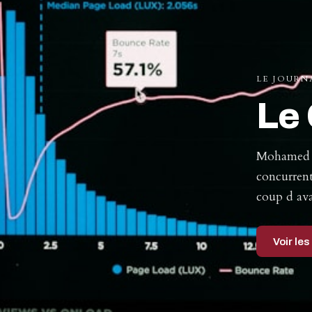
LE JOURN
Le 
Mohamed E
concurrent
coup d av
Voir les