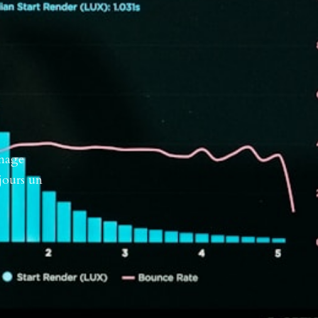
nnage
jours un