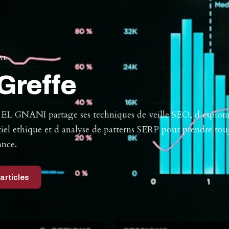
AL
Greffe
L GNANI partage ses techniques de veille SEO, d espio
iel ethique et d analyse de patterns SERP pour prendre tou
ance.
 articles