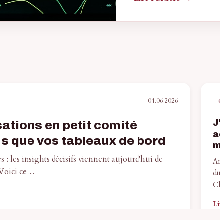
04.06.2026
J
ations en petit comité
a
s que vos tableaux de bord
m
s : les insights décisifs viennent aujourd'hui de
An
 Voici ce…
du
Ch
Li