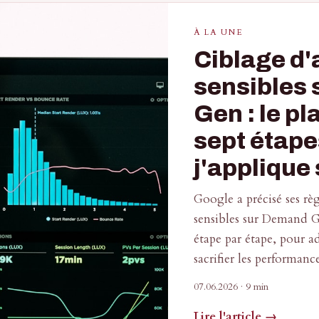
À LA UNE
Ciblage d
sensibles
Gen : le pl
sept étape
j'applique 
Google a précisé ses rè
sensibles sur Demand 
étape par étape, pour a
sacrifier les performance
07.06.2026
· 9 min
Lire l'article →